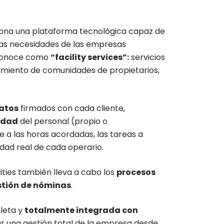
ciona una plataforma tecnológica capaz de
las necesidades de las empresas
 conoce como
“facility services”:
servicios
imiento de comunidades de propietarios,
atos
firmados con cada cliente,
vidad
del personal (propio o
 a las horas acordadas, las tareas a
lidad real de cada operario.
ities también lleva a cabo los
procesos
stión de nóminas
.
leta y
totalmente integrada con
r una gestión total de la empresa desde