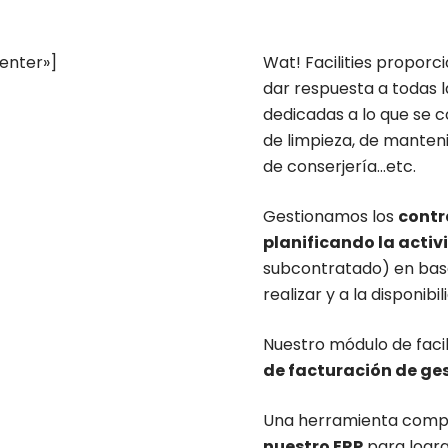
enter»]
Wat! Facilities propor
dar respuesta a todas 
dedicadas a lo que se
de limpieza, de manten
de conserjería…etc.
Gestionamos los
contr
planificando la acti
subcontratado) en base
realizar y a la disponibi
Nuestro módulo de facil
de facturación de ge
Una herramienta comp
nuestro ERP
para logra