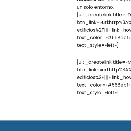
un solo entorno.
[ult_createlink title=»
btn_link=»url:http%3
edificios%2F|||» link_h
text_color=»#568ebf» 
text_style=»left»]
[ult_createlink title=
btn_link=»url:http%3
edificios%2F|||» link_h
text_color=»#568ebf» 
text_style=»left»]