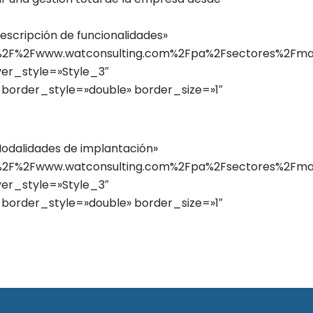
Descripción de funcionalidades»
A%2F%2Fwww.watconsulting.com%2Fpa%2Fsectores%2Fma
over_style=»Style_3″
border_style=»double» border_size=»1″
»Modalidades de implantación»
A%2F%2Fwww.watconsulting.com%2Fpa%2Fsectores%2Fma
over_style=»Style_3″
border_style=»double» border_size=»1″