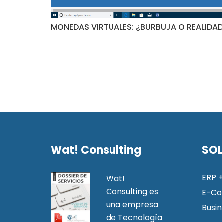
MONEDAS VIRTUALES: ¿BURBUJA O REALIDA
Wat! Consulting
SO
ERP 
Wat!
Consulting es
E-C
una empresa
Busin
de Tecnología