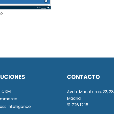
D?
LUCIONES
CONTACTO
+ CRM
Avda. Manoteras, 22; 28
Madrid
ommerce
91 726 12 15
ess Intelligence